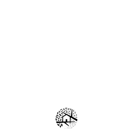
Plus (Intensidad Media) 4to Mes
$
960.00
de
5
Plus (Intensidad Media) 5to Mes